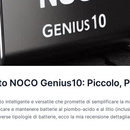
to NOCO Genius10: Piccolo, Po
o intelligente e versatile che promette di semplificare la m
are e mantenere batterie al piombo-acido e al litio (inclu
verse tipologie di batterie, ecco la mia recensione dettaglia