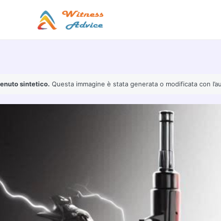
Vai
al
contenuto
enuto sintetico.
Questa immagine è stata generata o modificata con l’ausil