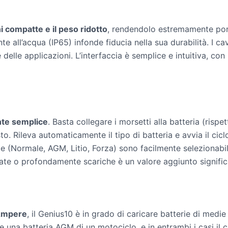
 compatte e il peso ridotto
, rendendolo estremamente porta
e all’acqua (IP65) infonde fiducia nella sua durabilità. I cav
delle applicazioni. L’interfaccia è semplice e intuitiva, con
te semplice
. Basta collegare i morsetti alla batteria (rispet
esto. Rileva automaticamente il tipo di batteria e avvia il cic
ie (Normale, AGM, Litio, Forza) sono facilmente selezionabi
tate o profondamente scariche è un valore aggiunto signific
 Ampere
, il Genius10 è in grado di caricare batterie di medi
 e una batteria AGM di un motociclo, e in entrambi i casi il 