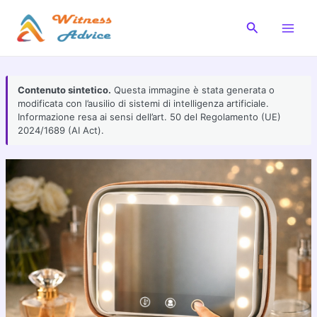
Vai
al
Cerca
Main
contenuto
Men
Contenuto sintetico.
Questa immagine è stata generata o
modificata con l’ausilio di sistemi di intelligenza artificiale.
Informazione resa ai sensi dell’art. 50 del Regolamento (UE)
2024/1689 (AI Act).