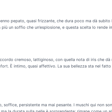
cenno pepato, quasi frizzante, che dura poco ma dà subito 
 più un soffio che un’esplosione, e questa scelta lo rende 
accordo cremoso, lattiginoso, con quella nota di iris che 
comfort. È intimo, quasi affettivo. La sua bellezza sta nel f
do, soffice, persistente ma mai pesante. I muschi qui non so
ta, ma la durata sulla pelle è sorprendente: rimane come un a