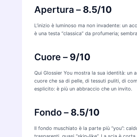
Apertura –
8.5/10
L’inizio è luminoso ma non invadente: un ac
è una testa “classica” da profumeria; sembra
Cuore –
9/10
Qui Glossier You mostra la sua identità: un 
cuore che sa di pelle, di tessuti puliti, di 
esplicito: è più un abbraccio che un invito.
Fondo –
8.5/10
Il fondo muschiato è la parte più “you”: cal
trasparenti, quasi “skin-like”. La scia è cor