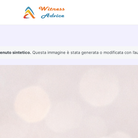
Vai
al
contenuto
enuto sintetico.
Questa immagine è stata generata o modificata con l’ausil