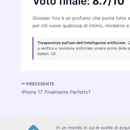
Voto finale:
8.7/10
Glossier You è un profumo che punta tutto su
per chi vuole qualcosa di intimo, moderno 
Trasparenza sull’uso dell’intelligenza artificiale.
Qu
a verifica e revisione editoriale umana prima della 
dall’art. 50.
Navigazione
PRECEDENTE
articoli
iPhone 17: Finalmente Perfetto?
In un mondo in cui le scelte di acqu