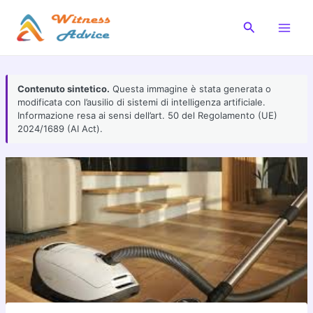
Vai
al
Cerca
Main
contenuto
Men
Contenuto sintetico.
Questa immagine è stata generata o
modificata con l’ausilio di sistemi di intelligenza artificiale.
Informazione resa ai sensi dell’art. 50 del Regolamento (UE)
2024/1689 (AI Act).