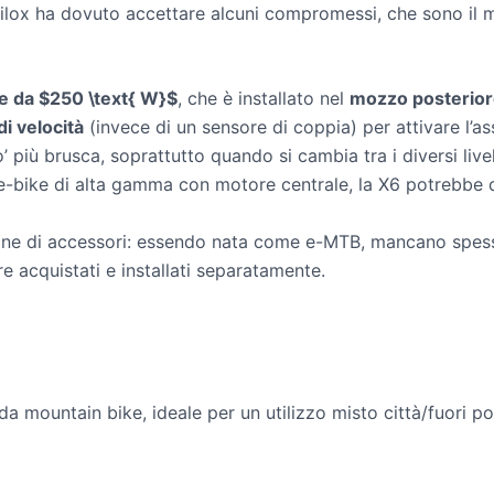
lox ha dovuto accettare alcuni compromessi, che sono il mo
e da $250 \text{ W}$
, che è installato nel
mozzo posterio
i velocità
(invece di un sensore di coppia) per attivare l’ass
iù brusca, soprattutto quando si cambia tra i diversi livelli
 e-bike di alta gamma con motore centrale, la X6 potrebbe
ione di accessori: essendo nata come e-MTB, mancano spesso
e acquistati e installati separatamente.
 mountain bike, ideale per un utilizzo misto città/fuori po