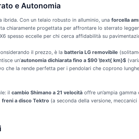
rrato e Autonomia
ra ibrida. Con un telaio robusto in alluminio, una
forcella a
ata chiaramente progettata per affrontare lo sterrato leggero
 X6 spesso eccelle per chi cerca affidabilità su pavimentazio
considerando il prezzo, è la
batteria LG removibile
(solitam
ntisce un’
autonomia dichiarata fino a $90 \text{ km}$
(varia
 che la rende perfetta per i pendolari che coprono lunghe
e: il
cambio Shimano a 21 velocità
offre un’ampia gamma d
i
freni a disco Tektro
(a seconda della versione, meccanici 
i