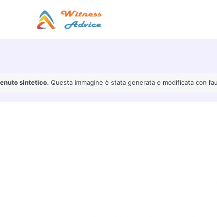
Vai
al
contenuto
enuto sintetico.
Questa immagine è stata generata o modificata con l’ausil