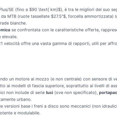
lus/SE (fino a $90 \text{ km}$), è tra le migliori del suo s
 da MTB (ruote tassellate $27.5″$, forcella ammortizzata) l
strade bianche.
omica
se confrontata con le caratteristiche offerte, rappre
 elevate.
 velocità offre una vasta gamma di rapporti, utili per affro
do un motore al mozzo (e non centrale) con sensore di velo
to ai modelli di fascia superiore, soprattutto ai livelli di as
ici non include di serie
luci
(ove non specificato),
portapac
ttamente urbano.
e versioni base i freni a disco sono meccanici (non idraulic
otente e modulabile.