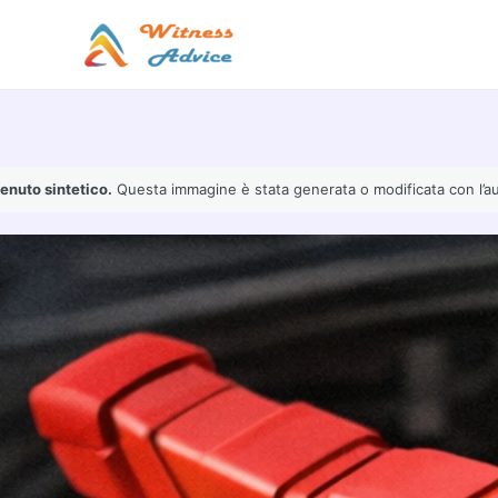
Vai
al
contenuto
enuto sintetico.
Questa immagine è stata generata o modificata con l’ausil