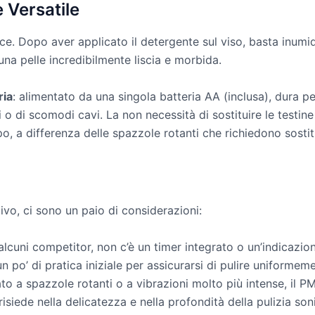
 Versatile
. Dopo aver applicato il detergente sul viso, basta inumid
una pelle incredibilmente liscia e morbida.
ria
: alimentato da una singola batteria AA (inclusa), dura
i o di scomodi cavi. La non necessità di sostituire le testine
po, a differenza delle spazzole rotanti che richiedono sosti
vo, ci sono un paio di considerazioni:
alcuni competitor, non c’è un timer integrato o un’indicazi
 un po’ di pratica iniziale per assicurarsi di pulire uniformem
ato a spazzole rotanti o a vibrazioni molto più intense, il
risiede nella delicatezza e nella profondità della pulizia so