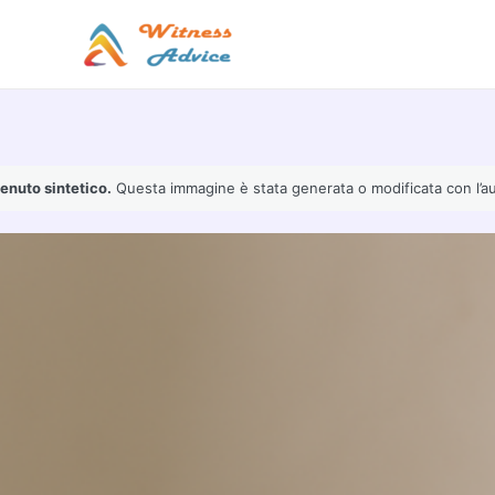
Vai
al
contenuto
enuto sintetico.
Questa immagine è stata generata o modificata con l’ausil