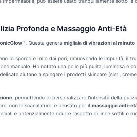
mpermeabile, può essere usato tranquillamente sotto la d
ulizia Profonda e Massaggio Anti-Età
onicGlow™.
Questa genera
migliaia di vibrazioni al minuto
o lo sporco e l’olio dai pori, rimuovendo le impurità, il tru
ione manuale. Ho notato una pelle più pulita, luminosa e con
delicate aiutano a spingere i prodotti skincare (sieri, creme
azione
, permettendo di personalizzare l’intensità della pulizia
iore, con le scanalature, è pensato per il
massaggio anti-et
acciali e potenzialmente ridurre l’aspetto di linee sottili e