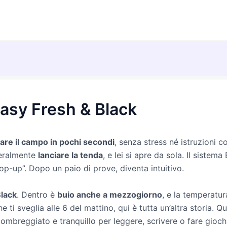
io di sistemi di intelligenza artificiale. Informazione resa ai sensi dell
asy Fresh & Black
re il campo in pochi secondi
, senza stress né istruzioni
teralmente
lanciare la tenda
, e lei si apre da sola. Il sistem
op-up”. Dopo un paio di prove, diventa intuitivo.
Black
. Dentro è
buio anche a mezzogiorno
, e la temperatu
 ti sveglia alle 6 del mattino, qui è tutta un’altra storia. Q
ombreggiato e tranquillo per leggere, scrivere o fare giochi