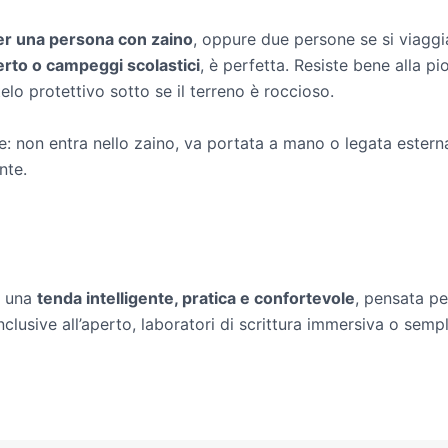
r una persona con zaino
, oppure due persone se si viaggi
erto o campeggi scolastici
, è perfetta. Resiste bene alla p
elo protettivo sotto se il terreno è roccioso.
e: non entra nello zaino, va portata a mano o legata estern
nte.
è una
tenda intelligente, pratica e confortevole
, pensata pe
nclusive all’aperto, laboratori di scrittura immersiva o sem