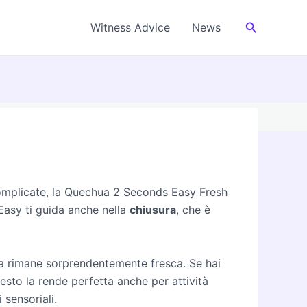
Cerca
Witness Advice
News
’art. 50 del Regolamento (UE) 2024/1689 (AI Act).
 complicate, la Quechua 2 Seconds Easy Fresh
a Easy ti guida anche nella
chiusura
, che è
ra rimane sorprendentemente fresca. Se hai
uesto la rende perfetta anche per attività
 sensoriali.