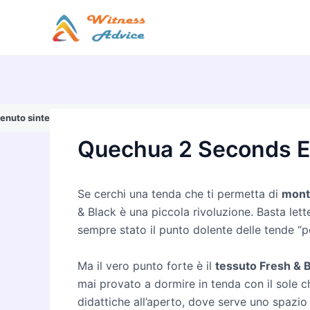
Vai
al
contenuto
enuto sintetico.
Questa immagine è stata generata o modificata con l’ausil
Quechua 2 Seconds E
Se cerchi una tenda che ti permetta di
monta
& Black è una piccola rivoluzione. Basta let
sempre stato il punto dolente delle tende “p
Ma il vero punto forte è il
tessuto Fresh & 
mai provato a dormire in tenda con il sole che
didattiche all’aperto, dove serve uno spazio 