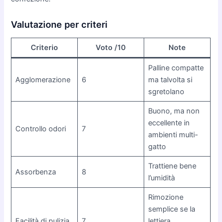
Valutazione per criteri
Criterio
Voto /10
Note
Palline compatte
Agglomerazione
6
ma talvolta si
sgretolano
Buono, ma non
eccellente in
Controllo odori
7
ambienti multi-
gatto
Trattiene bene
Assorbenza
8
l’umidità
Rimozione
semplice se la
Facilità di pulizia
7
lettiera