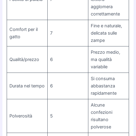
agglomera
correttamente
Fine e naturale,
Comfort per il
7
delicata sulle
gatto
zampe
Prezzo medio,
Qualità/prezzo
6
ma qualità
variabile
Si consuma
Durata nel tempo
6
abbastanza
rapidamente
Alcune
confezioni
Polverosità
5
risultano
polverose