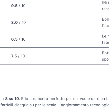
Gli
9.5
/ 10
ras
Bol
8.0
/ 10
l’a
Le 
6.5
/ 10
fati
Bott
7.5
/ 10
spo
imo
8 su 10
. È lo strumento perfetto per chi vuole dare un ta
ardelli d’acqua su per le scale. L’aggiornamento tecnologico d