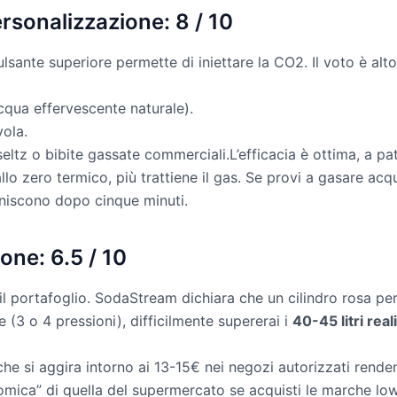
ersonalizzazione: 8 / 10
lsante superiore permette di iniettare la CO2. Il voto è alt
cqua effervescente naturale).
ola.
seltz o bibite gassate commerciali.L’efficacia è ottima, a pa
 allo zero termico, più trattiene il gas. Se provi a gasare 
niscono dopo cinque minuti.
one: 6.5 / 10
il portafoglio. SodaStream dichiara che un cilindro rosa perm
te (3 o 4 pressioni), difficilmente supererai i
40-45 litri reali
che si aggira intorno ai 13-15€ nei negozi autorizzati rende
ica” di quella del supermercato se acquisti le marche low-