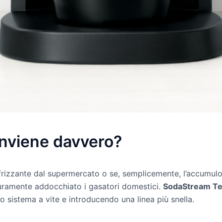
nviene davvero?
a frizzante dal supermercato o se, semplicemente, l’accumulo s
sicuramente addocchiato i gasatori domestici.
SodaStream Te
o sistema a vite e introducendo una linea più snella.