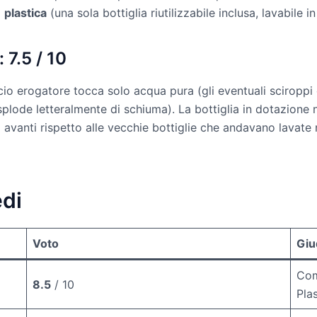
i
plastica
(una sola bottiglia riutilizzabile inclusa, lavabile i
 7.5 / 10
uccio erogatore tocca solo acqua pura (gli eventuali sciropp
esplode letteralmente di schiuma). La bottiglia in dotazione 
o avanti rispetto alle vecchie bottiglie che andavano lava
edi
Voto
Giu
Com
8.5
/ 10
Pla