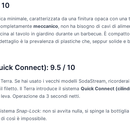
 10
ica minimale, caratterizzata da una finitura opaca con una t
o completamente
meccanico
, non ha bisogno di cavi di alime
ina al tavolo in giardino durante un barbecue. È compatto, 
ettaglio è la prevalenza di plastiche che, seppur solide e 
Quick Connect): 9.5 / 10
Terra. Se hai usato i vecchi modelli SodaStream, ricorderai 
 filetto. Il Terra introduce il sistema
Quick Connect (cilind
la leva. Operazione da 3 secondi netti.
 sistema
Snap-Lock
: non si avvita nulla, si spinge la bottigli
di così è impossibile.