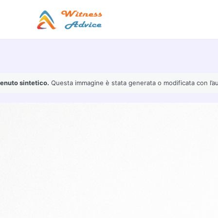
Vai
al
contenuto
enuto sintetico.
Questa immagine è stata generata o modificata con l’ausil