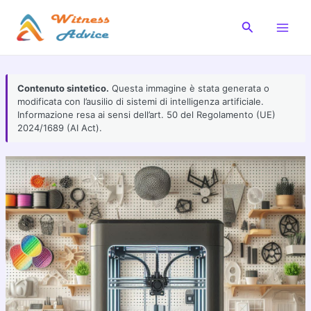
Vai
al
Cerca
Main
contenuto
Men
Contenuto sintetico.
Questa immagine è stata generata o
modificata con l’ausilio di sistemi di intelligenza artificiale.
Informazione resa ai sensi dell’art. 50 del Regolamento (UE)
2024/1689 (AI Act).