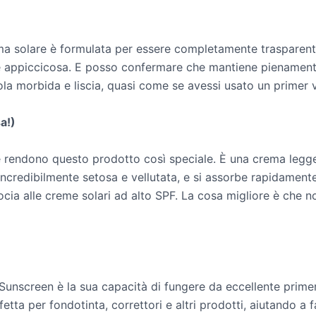
a solare è formulata per essere completamente trasparente
e appiccicosa. E posso confermare che mantiene pienament
ola morbida e liscia, quasi come se avessi usato un primer v
a!)
che rendono questo prodotto così speciale. È una crema legge
è incredibilmente setosa e vellutata, e si assorbe rapidamen
ia alle creme solari ad alto SPF. La cosa migliore è che non
unscreen è la sua capacità di fungere da eccellente primer pe
a per fondotinta, correttori e altri prodotti, aiutando a fa