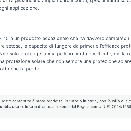
 che offre giustificano ampiamente il costo, specialmente se
ogni applicazione.
F 40 è un prodotto eccezionale che ha davvero cambiato il 
ture setosa, la capacità di fungere da primer e l’efficace p
. Non solo protegge la mia pelle in modo eccellente, ma la
i una protezione solare che non sembra una protezione solare
otto che fa per te.
esto contenuto è stato prodotto, in tutto o in parte, con l’ausilio di sist
pubblicazione. Informativa resa ai sensi del Regolamento (UE) 2024/1689 (