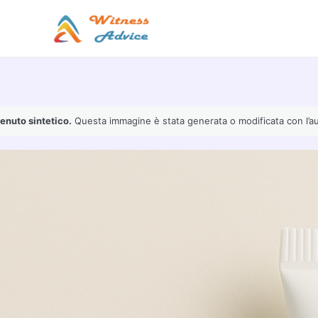
Vai
al
contenuto
enuto sintetico.
Questa immagine è stata generata o modificata con l’ausil