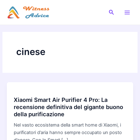
Vai
al
Cerca
Main
contenuto
Men
cinese
Xiaomi Smart Air Purifier 4 Pro: La
recensione definitiva del gigante buono
della purificazione
Nel vasto ecosistema della smart home di Xiaomi, i
purificatori d’aria hanno sempre occupato un posto