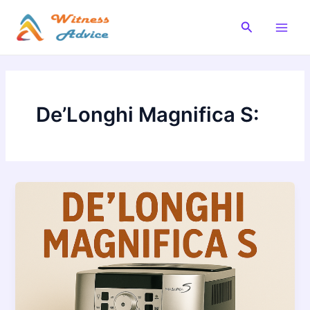
Vai
al
Cerca
Main
contenuto
Men
De’Longhi Magnifica S: