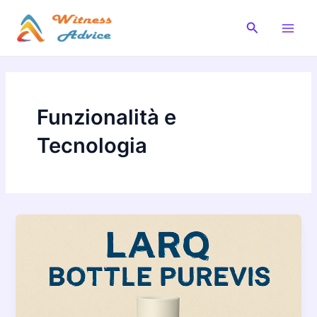
Vai
al
Cerca
Main
contenuto
Men
Funzionalità e
Tecnologia