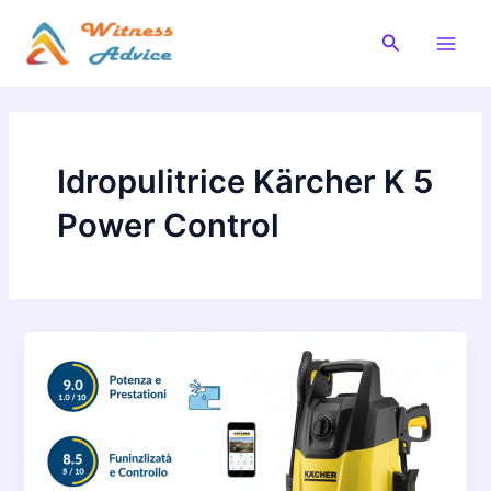
Vai
al
Cerca
Main
contenuto
Men
Idropulitrice Kärcher K 5
Power Control