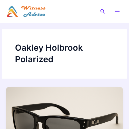
Vai
al
Cerca
Main
contenuto
Men
Oakley Holbrook
Polarized