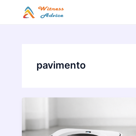
Vai
al
contenuto
pavimento