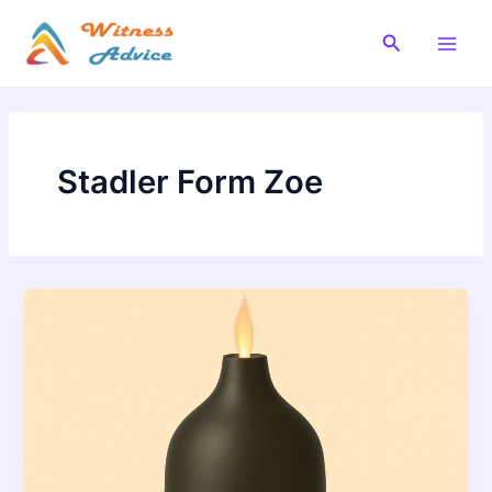
Vai
al
Cerca
Main
contenuto
Men
Stadler Form Zoe