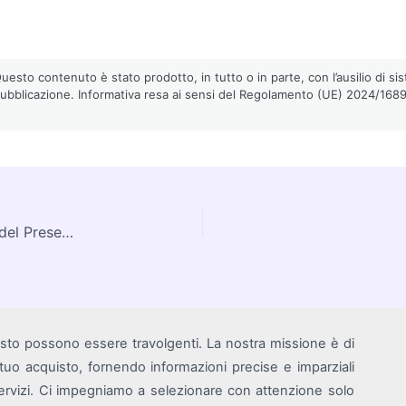
esto contenuto è stato prodotto, in tutto o in parte, con l’ausilio di sist
pubblicazione. Informativa resa ai sensi del Regolamento (UE) 2024/1689 (
iPad Pro 13″ M4: Il Display del Futuro Prigioniero del Presente
isto possono essere travolgenti. La nostra missione è di
i tuo acquisto, fornendo informazioni precise e imparziali
rvizi. Ci impegniamo a selezionare con attenzione solo