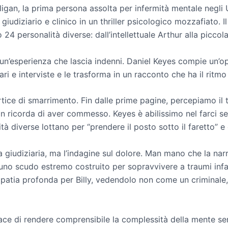
lligan, la prima persona assolta per infermità mentale negli
udiziario e clinico in un thriller psicologico mozzafiato. Il 
24 personalità diverse: dall’intellettuale Arthur alla piccola
un’esperienza che lascia indenni. Daniel Keyes compie un’op
iari e interviste e le trasforma in un racconto che ha il ritmo
vortice di smarrimento. Fin dalle prime pagine, percepiamo il
 ricorda di aver commesso. Keyes è abilissimo nel farci sen
tà diverse lottano per “prendere il posto sotto il faretto” e 
aca giudiziaria, ma l’indagine sul dolore. Man mano che la n
o scudo estremo costruito per sopravvivere a traumi infantili
patia profonda per Billy, vedendolo non come un criminale
pace di rendere comprensibile la complessità della mente s